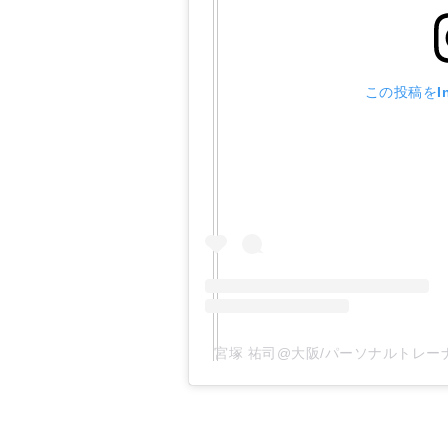
この投稿をIn
宮塚 祐司@大阪/パーソナルトレーナー(@