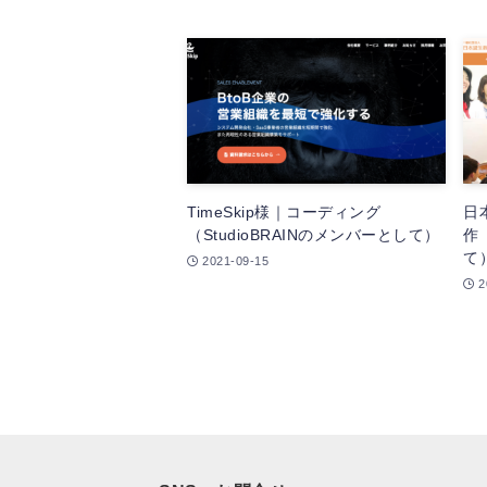
TimeSkip様｜コーディング
日
（StudioBRAINのメンバーとして）
作（
て
2021-09-15
2