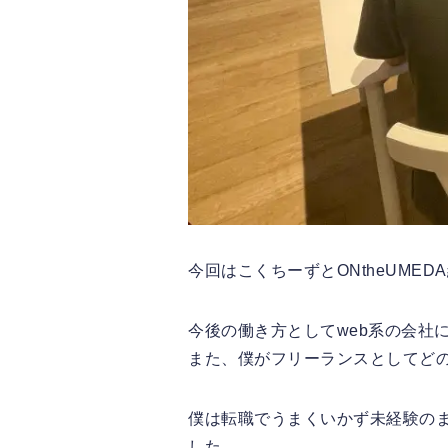
今回はこくちーずとONtheUME
今後の働き方としてweb系の会社
また、僕がフリーランスとしてど
僕は転職でうまくいかず未経験の
した。